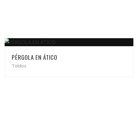
PÉRGOLA EN ÁTICO
Toldos