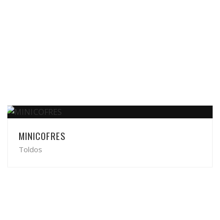
MINICOFRES
Toldos