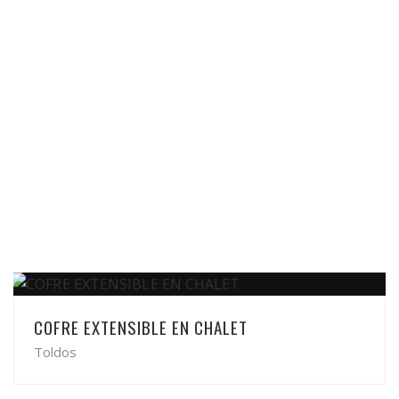
COFRE EXTENSIBLE EN CHALET
Toldos