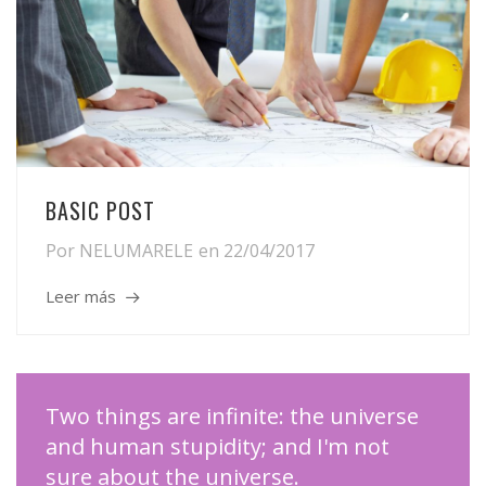
BASIC POST
Por
NELUMARELE
en
22/04/2017
Leer más
Two things are infinite: the universe
and human stupidity; and I'm not
sure about the universe.